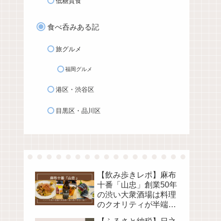
低糖質食
食べ呑みある記
旅グルメ
福岡グルメ
港区・渋谷区
目黒区・品川区
【飲み歩きレポ】麻布
十番「山忠」創業50年
の渋い大衆酒場は料理
のクオリティが半端な
い超名店