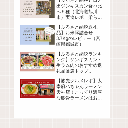
【ふるさと納税】日之
出ジンギスカン食べ比
べ５種（北海道旭川
市）実食レポ！柔らか
くて美味しいおすすめ
【ふるさと納税返礼
ラム肉
品】お米豚詰合せ
3.7Kgのレビュー（宮
崎県都城市）
【ふるさと納税ランキ
ング】ジンギスカン・
生ラム肉のおすすめ返
礼品厳選トップ
10（2023年度版）
【旅先グルメレポ】太
宰府ハちゃんラーメン
天神店！こってり濃厚
な豚骨ラーメンはお取
寄せも可能