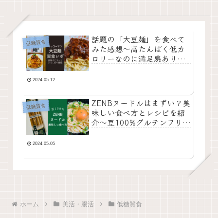
話題の「大豆麺」を食べて
低糖質食
みた感想〜高たんぱく低カ
ロリーなのに満足感あり！
新食感を味わおう
2024.05.12
ZENBヌードルはまずい？美
低糖質食
味しい食べ方とレシピを紹
介〜豆100%グルテンフリー
でヘルシーな美活食
2024.05.05
ホーム
美活・腸活
低糖質食