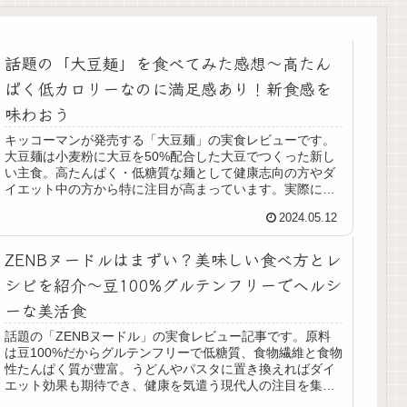
話題の「大豆麺」を食べてみた感想〜高たん
ぱく低カロリーなのに満足感あり！新食感を
味わおう
キッコーマンが発売する「大豆麺」の実食レビューです。
大豆麺は小麦粉に大豆を50%配合した大豆でつくった新し
い主食。高たんぱく・低糖質な麺として健康志向の方やダ
イエット中の方から特に注目が高まっています。実際に食
べてみると小麦粉の麺とは食感が大きく異なりますが、個
2024.05.12
人的には総じて美味しいと感じました。調理方法や実食レ
ポなど詳細にまとめましたのでぜひご覧ください。
ZENBヌードルはまずい？美味しい食べ方とレ
シピを紹介〜豆100%グルテンフリーでヘルシ
ーな美活食
話題の「ZENBヌードル」の実食レビュー記事です。原料
は豆100%だからグルテンフリーで低糖質、食物繊維と食物
性たんぱく質が豊富。うどんやパスタに置き換えればダイ
エット効果も期待でき、健康を気遣う現代人の注目を集め
ている新しい麺類です。この記事ではZENBヌードルの特