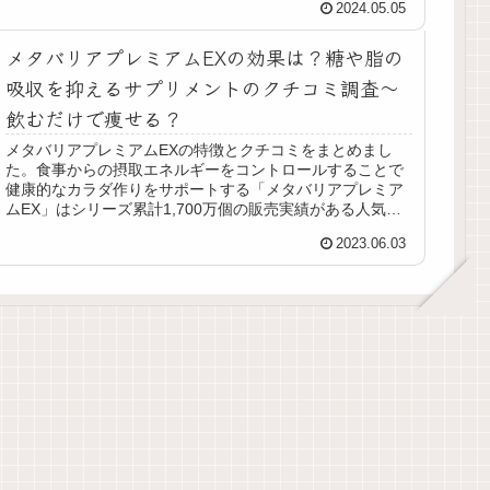
2024.05.05
徴やメリット、美味しいゆで方と手軽なオリジナルレシピ
などを紹介してます。気になるあなたは是非チェックして
メタバリアプレミアムEXの効果は？糖や脂の
ください。
吸収を抑えるサプリメントのクチコミ調査〜
飲むだけで痩せる？
メタバリアプレミアムEXの特徴とクチコミをまとめまし
た。食事からの摂取エネルギーをコントロールすることで
健康的なカラダ作りをサポートする「メタバリアプレミア
ムEX」はシリーズ累計1,700万個の販売実績がある人気の
サプリメントです。今なら82%OFFの980円で始められる
2023.06.03
チャンスです！機能性関与成分「サラシアーノ」が糖の吸
収を抑制し、腸内環境の改善にも効果があるとされ、
BMI25～30の人を対象とした臨床試験では、BMIの低下や
ウエスト周りの数値の減少が報告されています。