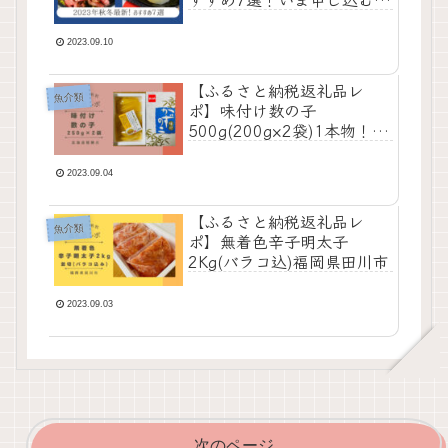
きお得な食材紹介
2023.09.10
【ふるさと納税返礼品レ
魚介類
ポ】味付け数の子
500g(200g×2袋)1本物！北
海道留萌市（株式会社やま
か）
2023.09.04
【ふるさと納税返礼品レ
魚介類
ポ】無着色辛子明太子
2Kg(バラコ込)福岡県田川市
2023.09.03
次のページ