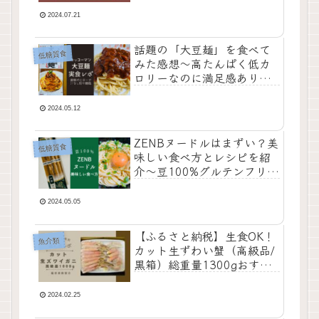
◎
2024.07.21
話題の「大豆麺」を食べて
低糖質食
みた感想〜高たんぱく低カ
ロリーなのに満足感あり！
新食感を味わおう
2024.05.12
ZENBヌードルはまずい？美
低糖質食
味しい食べ方とレシピを紹
介〜豆100%グルテンフリー
でヘルシーな美活食
2024.05.05
【ふるさと納税】生食OK！
魚介類
カット生ずわい蟹（高級品/
黒箱）総重量1300gおすす
め返礼品レビュー（福井県
敦賀市）
2024.02.25