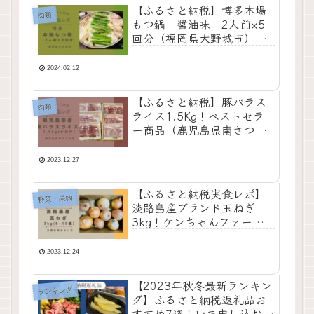
【ふるさと納税】博多本場
肉類
もつ鍋 醤油味 2人前×5
回分（福岡県大野城市）お
すすめ返礼品の実食レビュ
ー
2024.02.12
【ふるさと納税】豚バラス
肉類
ライス1.5Kg！ベストセラ
ー商品（鹿児島県南さつま
市）おすすめ返礼品の実食
レビュー
2023.12.27
【ふるさと納税実食レポ】
野菜・果物
淡路島産ブランド玉ねぎ
3kg！ケンちゃんファーム特
別栽培・寄付額4,000円
（兵庫県南あわじ市）
2023.12.24
【2023年秋冬最新ランキン
ランキング
グ】ふるさと納税返礼品お
すすめ7選！いま申し込むべ